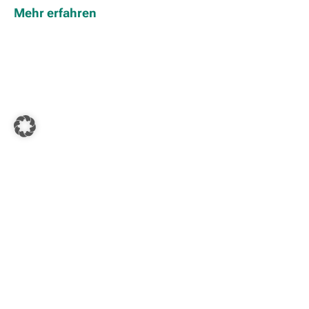
Mehr erfahren
Kontakt
Aktuelles
Beschwerde melden
Hinweise
Barrierefreiheit
Datenschutz
Impressum
© 2026 NRV Rechtsschutz. Alle Rechte vorbehalten.