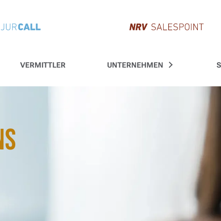
re Versicherung
CASH-STARTSEITE
VERMITTLER
UNTERNEHMEN
S
ns